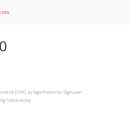
 oss
20
ntroll (OVK) av lägenheterna i låghusen.
ng nästa vecka.