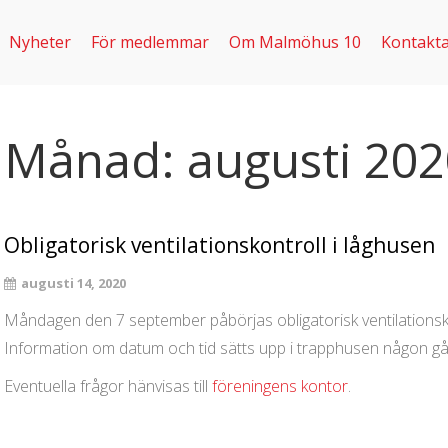
Nyheter
För medlemmar
Om Malmöhus 10
Kontakta
Månad:
augusti 20
Obligatorisk ventilationskontroll i låghusen
augusti 14, 2020
Måndagen den 7 september påbörjas obligatorisk ventilationsko
Information om datum och tid sätts upp i trapphusen någon gå
Eventuella frågor hänvisas till
föreningens kontor
.