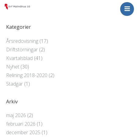
Nyheter
För medlemmar
Kategorier
Om Malmöhus 10
Årsredovisning
(17)
Kontakta oss
Driftstörningar
(2)
Kvartalsblad
(41)
Nyhet
(30)
Relining 2018-2020
(2)
Stadgar
(1)
Arkiv
maj 2026
(2)
februari 2026
(1)
december 2025
(1)