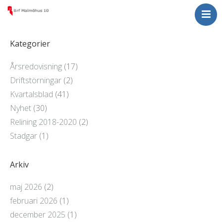
Nyheter
För medlemmar
Kategorier
Om Malmöhus 10
Årsredovisning
(17)
Kontakta oss
Driftstörningar
(2)
Kvartalsblad
(41)
Nyhet
(30)
Relining 2018-2020
(2)
Stadgar
(1)
Arkiv
maj 2026
(2)
februari 2026
(1)
december 2025
(1)