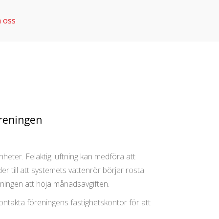
 oss
öreningen
heter. Felaktig luftning kan medföra att
der till att systemets vattenrör börjar rosta
reningen att höja månadsavgiften.
 kontakta föreningens fastighetskontor för att