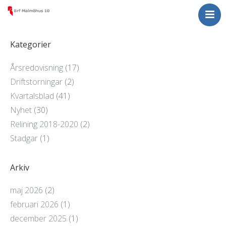
Nyheter
För medlemmar
Kategorier
Om Malmöhus 10
Årsredovisning
(17)
Kontakta oss
Driftstörningar
(2)
Kvartalsblad
(41)
Nyhet
(30)
Relining 2018-2020
(2)
Stadgar
(1)
Arkiv
maj 2026
(2)
februari 2026
(1)
december 2025
(1)