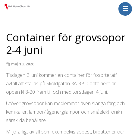
Nyheter
För medlemmar
Container för grovsopor
Om Malmöhus 10
2-4 juni
Kontakta oss
maj 13, 2026
Tisdagen 2 juni kommer en container för ”osorterat”
avfall att ställas på Sköldgatan 3A-3B. Containern är
öppen kl 8-20 fram till och med torsdagen 4 juni.
Utöver grovsopor kan medlemmar även slänga färg och
kemikalier, lampor/lågenergilampor och småelektronik i
särskilda behållare.
Miljöfarligt avfall som exempelvis asbest, bilbatterier och