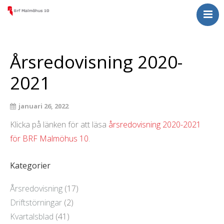
Nyheter
För medlemmar
Årsredovisning 2020-
Om Malmöhus 10
2021
Kontakta oss
januari 26, 2022
Klicka på länken för att läsa
årsredovisning 2020-2021
för BRF Malmöhus 10
.
Kategorier
Årsredovisning
(17)
Driftstörningar
(2)
Kvartalsblad
(41)