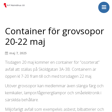
Nyheter
För medlemmar
Container för grovsopor
Om Malmöhus 10
20-22 maj
Kontakta oss
maj 7, 2025
Tisdagen 20 maj kommer en container för ”osorterat”
avfall att ställas på Sköldgatan 3A-3B. Containern är
öppen kl 7-20 fram till och med torsdagen 22 maj.
Utöver grovsopor kan medlemmar även slänga färg och
kemikalier, lampor/lågenergilampor och småelektronik i
särskilda behållare.
Miljöfarligt avfall som exempelvis asbest, bilbatterier och